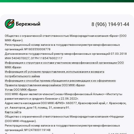
8 (906) 194-91-44
Общество с ограниченной ответственностью Микрокредитная компания «Бриз» (ООО
МКК «Бриз»).
Регистрационный номер записи в в государственном реестре микрофинансовых
организаций: №1803550008778
Дата внесения в государственный реестр микрофинансовых организаций 07.03.2018
ИНН 5404070027, ОГРН 1185476002117
Информация о структуре и составе участников микрофинансовой организации ООО
МКК «Бриз»
Информация об условиях предоставления, использования и возврата
потребительского займа
Информация о способах приема обращения и рекомендации к их оформлению
Правила предоставления микрозаймов ООО МКК «Бриз»
Устав ООО МКК «Бриз»
ООО МКК «Бриз» является членом Союза «Микрофинансовый Альянс» «Институты
развития малого и среднего бизнеса» с 22.06.2022г.
Адрес места нахождения ООО МКК «БРИЗ»: 660077, Красноярский край, г. Красноярск,
ул. Авиаторов, дом 19, помещ. 31, комната 91.
Карта сайта
Общество с ограниченной ответственностью Микрокредитная компания «Нордика»
(ООО МКК «Нордика»).
Регистрационный номер записи в в государственном реестре микрофинансовых
организаций: №1247800119148