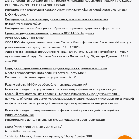
Дата внесения в государственный реестр микрофинансовых организаций 17.03.2025
ИНН 7842226330, ОГРН 1247800119148
Информация о структуре и составе участников микрофинансовой организации ООО
МКК «Нордика»
Информация об условиях предоставления, использования и возврата
потребительского займа
Информация о способах приема обращения и рекомендации к их оформлению
Правила предоставления микрозаймов ООО МКК «Нордика»
Устав ООО МКК «Нордика»
ООО МКК «Нордика» является членом Союза «Микрофинансовый Альянс» «Институты
развития малого и среднего бизнеса» с 11.04.2025г.
Адрес места нахождения ООО МКК «Нордика»: 191040, г. Санкт-Петербург, вн. тер. г.
муниципальный округ Лиговка-Ямская, пр-т Лиговский, д. 50, литера Р, помещ. 18-Н,
ком. 231
Порядок оспаривания сведений, содержащихся в кредитной истории
Место непосредственного ведения деятельности МФО
Персональный состав органов управления МФО
Режим работы МФО и ее обособленных подразделений
Базовый стандарт по управлению рисками микрофинансовых организаций
Базовый стандарт защиты прав и интересов физических и юридических лиц —
получателей финансовых услуг, оказываемых членами саморегулируемых организаций
в сфере финансового рынка, объединяющих микрофинансовые организации
Базовый стандарт совершения микрофинансовой организацией операций на
финансовом рынке
Информация о дополнительных мерах поддержки военнослужащих
Союз "МИКРОФИНАНСОВЫЙ АЛЬЯНС"
https://alliance-mfo.ru/
125367, г. Москва, Полесский проезд, д. 16, стр.1, офис 308