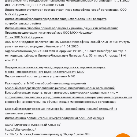
Дата внесения в государственный реестр микрофинансовых организаций 17.03.2025
ИНН 7842226330, ОГРН 1247800119148
Информация о структуре и составе участников микрофинансовой организации ООО
МКК «Нордика»
Информация об условиях предоставления, использования и возврата
потребительского займа
Информация о способах приема обращения и рекомендации к их оформлению
Правила предоставления микрозаймов ООО МКК «Нордика»
Устав ООО МКК «Нордика»
ООО МКК «Нордика» является членом Союза «Микрофинансовый Альянс» «Институты
развития малого и среднего бизнеса» с 11.04.2025г.
Адрес места нахождения ООО МКК «Нордика»: 191040, г. Санкт-Петербург, вн. тер. г.
муниципальный округ Лиговка-Ямская, пр-т Лиговский, д. 50, литера Р, помещ. 18-Н,
ком. 231
Порядок оспаривания сведений, содержащихся в кредитной истории
Место непосредственного ведения деятельности МФО
Персональный состав органов управления МФО
Режим работы МФО и ее обособленных подразделений
Базовый стандарт по управлению рисками микрофинансовых организаций
Базовый стандарт защиты прав и интересов физических и юридических лиц —
получателей финансовых услуг, оказываемых членами саморегулируемых организаций
в сфере финансового рынка, объединяющих микрофинансовые организации
Базовый стандарт совершения микрофинансовой организацией операций на
финансовом рынке
Информация о дополнительных мерах поддержки военнослужащих
Союз "МИКРОФИНАНСОВЫЙ АЛЬЯНС"
https://alliance-mfo.ru/
125367, г. Москва, Полесский проезд, д. 16, стр.1, офис 308