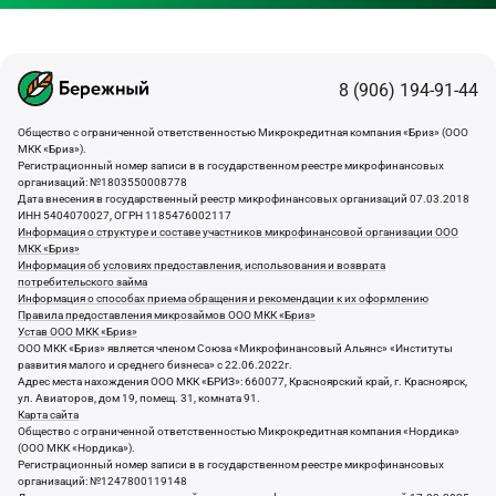
8 (906) 194-91-44
Общество с ограниченной ответственностью Микрокредитная компания «Бриз» (ООО
МКК «Бриз»).
Регистрационный номер записи в в государственном реестре микрофинансовых
организаций: №1803550008778
Дата внесения в государственный реестр микрофинансовых организаций 07.03.2018
ИНН 5404070027, ОГРН 1185476002117
Информация о структуре и составе участников микрофинансовой организации ООО
МКК «Бриз»
Информация об условиях предоставления, использования и возврата
потребительского займа
Информация о способах приема обращения и рекомендации к их оформлению
Правила предоставления микрозаймов ООО МКК «Бриз»
Устав ООО МКК «Бриз»
ООО МКК «Бриз» является членом Союза «Микрофинансовый Альянс» «Институты
развития малого и среднего бизнеса» с 22.06.2022г.
Адрес места нахождения ООО МКК «БРИЗ»: 660077, Красноярский край, г. Красноярск,
ул. Авиаторов, дом 19, помещ. 31, комната 91.
Карта сайта
Общество с ограниченной ответственностью Микрокредитная компания «Нордика»
(ООО МКК «Нордика»).
Регистрационный номер записи в в государственном реестре микрофинансовых
организаций: №1247800119148