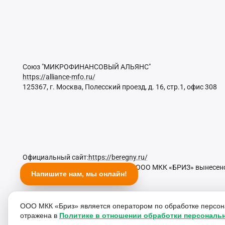
Союз "МИКРОФИНАНСОВЫЙ АЛЬЯНС"
https://alliance-mfo.ru/
125367, г. Москва, Полесский проезд, д. 16, стр.1, офис 308
Официальный сайт:
https://beregny.ru/
27 ноября 2025 года в отношении ООО МКК «БРИЗ» вынесено
Напишите нам, мы онлайн!
31.01.2026 включительно.
ООО МКК «Бриз» является оператором по обработке персо
отражена в
Политике в отношении обработки персональ
Диапазон ПСК 0-292% годовых