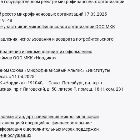
 в государственном реестре микрофинансовых организаций:
й реестр микрофинансовых организаций 17.03.2025
119148
аве участников микрофинансовой организации ООО МКК
авления, использования и возврата потребительского
обращения и рекомендации к их оформлению
займов ООО МКК «Нордика»
еном Союза «Микрофинансовый Альянс» «Институты
са» с 11.04.2025г.
Нордика»: 191040, г. Санкт-Петербург, вн. тер. г.
ая, пр-т Лиговский, д. 50, литера Р, помещ. 18-Н, ком. 231
азовый стандарт совершения микрофинансовой
рганизацией операций на финансовом рынке
нформация о дополнительных мерах поддержки
оеннослужащих